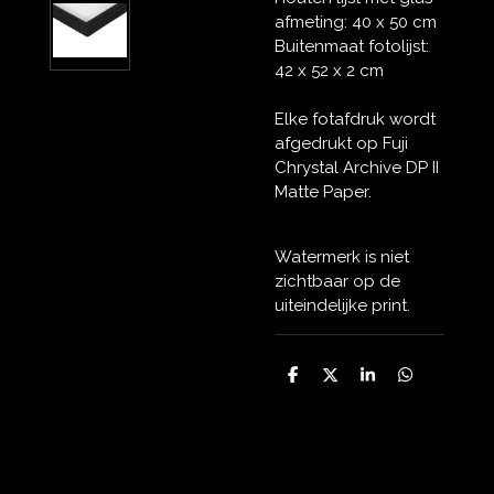
afmeting: 40 x 50 cm
Buitenmaat fotolijst:
42 x 52 x 2 cm
Elke fotafdruk wordt
afgedrukt op Fuji
Chrystal Archive DP II
Matte Paper.
Watermerk is niet
zichtbaar op de
uiteindelijke print.
D
D
S
D
e
e
h
e
l
e
a
l
e
l
r
e
n
e
n