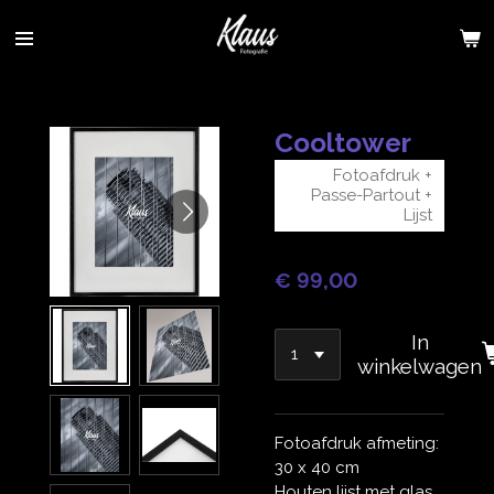
Ga
direct
naar
de
hoofdinhoud
Cooltower
Fotoafdruk +
Passe-Partout +
Lijst
€ 99,00
In
winkelwagen
Fotoafdruk afmeting:
30 x 40 cm
Houten lijst met glas