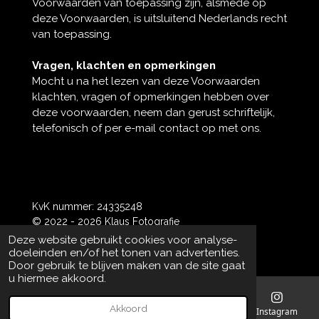
Voorwaarden van toepassing zijn, alsmede op
deze Voorwaarden, is uitsluitend Nederlands recht
van toepassing.
Vragen, klachten en opmerkingen
Mocht u na het lezen van deze Voorwaarden
klachten, vragen of opmerkingen hebben over
deze voorwaarden, neem dan gerust schriftelijk,
telefonisch of per e-mail contact op met ons.
KvK nummer: 24335248
© 2022 - 2026 Klaus Fotografie
Powered by
JouwWeb
Deze website gebruikt cookies voor analyse-
doeleinden en/of het tonen van advertenties.
Door gebruik te blijven maken van de site gaat
u hiermee akkoord.
Akkoord
E-mailadres
Telefoonnummer
Kaart
Instagram