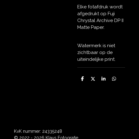
Elke fotafdruk wordt
afgedrukt op Fuji
Chrystal Archive DP II
Matte Paper.
Watermerk is niet
zichtbaar op de
uiteindelijke print.
D
D
S
D
e
e
h
e
l
e
a
l
e
l
r
e
n
e
n
KvK nummer: 24335248
© 2022 - 2026 Klaus Fotografie