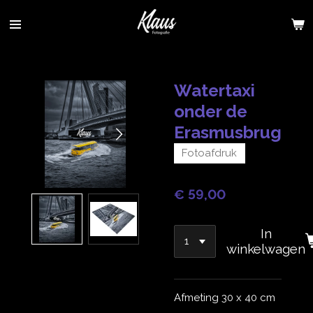
Ga
direct
naar
de
hoofdinhoud
Watertaxi
onder de
Erasmusbrug
Fotoafdruk
€ 59,00
In
winkelwagen
Afmeting 30 x 40 cm