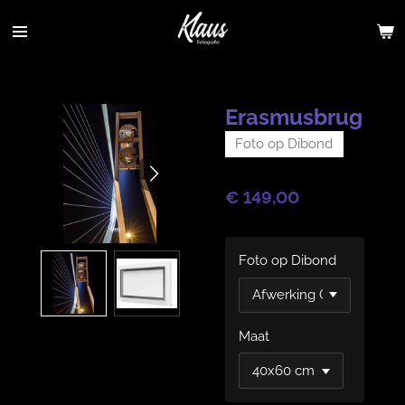
Ga
direct
naar
de
hoofdinhoud
Erasmusbrug
Foto op Dibond
€ 149,00
Foto op Dibond
Maat