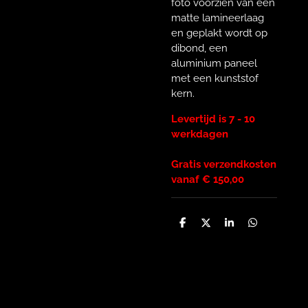
foto voorzien van een
matte lamineerlaag
en geplakt wordt op
dibond, een
aluminium paneel
met een kunststof
kern.
Levertijd is 7 - 10
werkdagen
Gratis verzendkosten
vanaf € 150,00
D
D
S
D
e
e
h
e
l
e
a
l
e
l
r
e
n
e
n