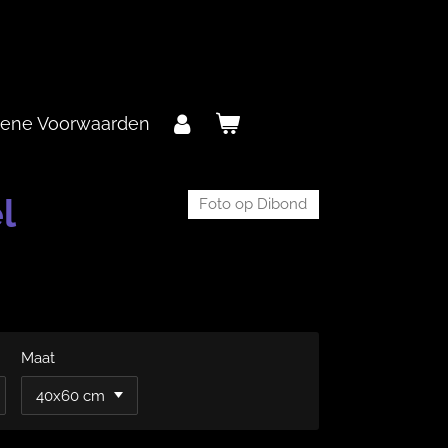
ene Voorwaarden
l
Foto op Dibond
Maat