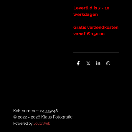
Levertijd is 7 - 10
werkdagen
Gratis verzendkosten
vanaf € 150,00
D
D
S
D
e
e
h
e
l
e
a
l
e
l
r
e
n
e
n
KvK nummer: 24335248
© 2022 - 2026 Klaus Fotografie
Powered by
JouwWeb