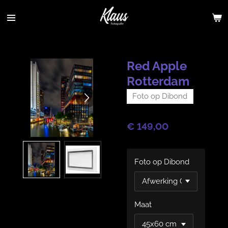
Ga
direct
naar
de
hoofdinhoud
Red Apple
Rotterdam
Foto op Dibond
€ 149,00
Foto op Dibond
Maat