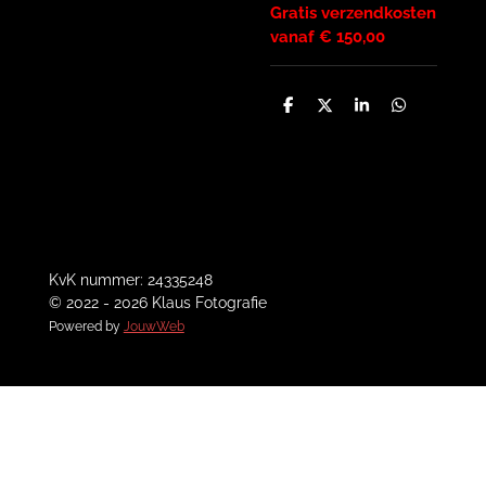
Gratis verzendkosten
vanaf € 150,00
D
D
S
D
e
e
h
e
l
e
a
l
e
l
r
e
n
e
n
KvK nummer: 24335248
© 2022 - 2026 Klaus Fotografie
Powered by
JouwWeb