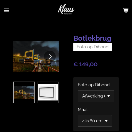
Ga
direct
naar
de
hoofdinhoud
Botlekbrug
Foto op Dibond
€ 149,00
Foto op Dibond
Maat