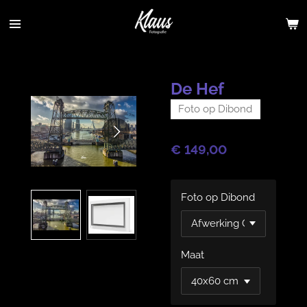
Ga
direct
naar
de
hoofdinhoud
De Hef
Foto op Dibond
€ 149,00
Foto op Dibond
Maat