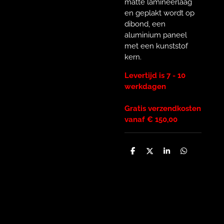
matte lamineerlaag
en geplakt wordt op
dibond, een
aluminium paneel
met een kunststof
kern.
Levertijd is 7 - 10
werkdagen
Gratis verzendkosten
vanaf € 150,00
D
D
S
D
e
e
h
e
l
e
a
l
e
l
r
e
n
e
n