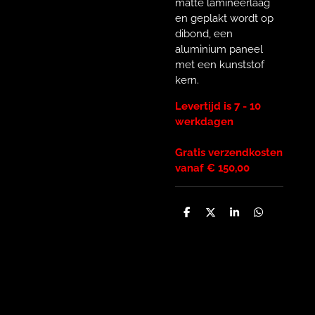
matte lamineerlaag
en geplakt wordt op
dibond, een
aluminium paneel
met een kunststof
kern.
Levertijd is 7 - 10
werkdagen
Gratis verzendkosten
vanaf € 150,00
D
D
S
D
e
e
h
e
l
e
a
l
e
l
r
e
n
e
n