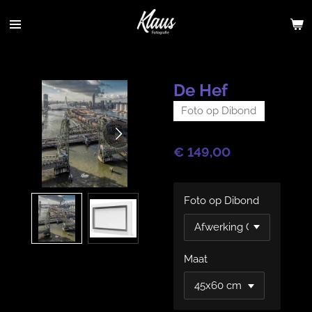
Ga
direct
naar
de
hoofdinhoud
De Hef
Foto op Dibond
€ 149,00
Foto op Dibond
Maat