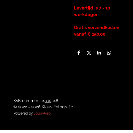
Levertijd is 7 - 10
werkdagen
Gratis verzendkosten
vanaf € 150,00
D
D
S
D
e
e
h
e
l
e
a
l
e
l
r
e
n
e
n
KvK nummer: 24335248
© 2022 - 2026 Klaus Fotografie
Powered by
JouwWeb