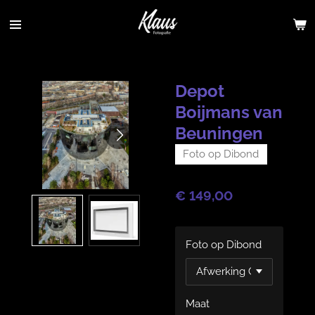
Ga
direct
naar
de
hoofdinhoud
Depot
Boijmans van
Beuningen
Foto op Dibond
€ 149,00
Foto op Dibond
Maat