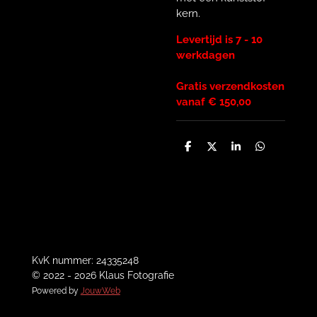
kern.
Levertijd is 7 - 10
werkdagen
Gratis verzendkosten
vanaf € 150,00
D
D
S
D
e
e
h
e
l
e
a
l
e
l
r
e
n
e
n
KvK nummer: 24335248
© 2022 - 2026 Klaus Fotografie
Powered by
JouwWeb