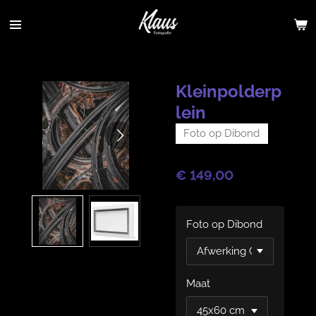
Ga
direct
naar
de
hoofdinhoud
Kleinpolderp
lein
Foto op Dibond
€ 149,00
Foto op Dibond
Maat