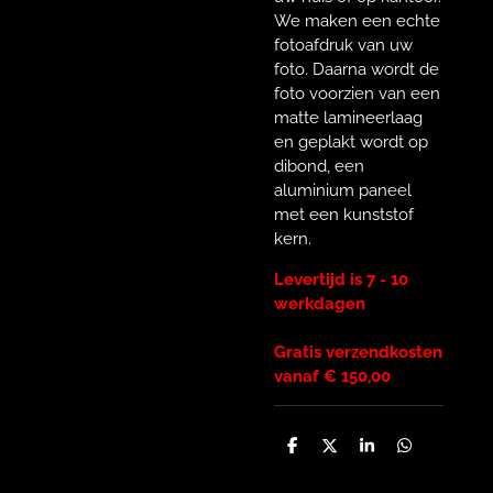
We maken een echte
fotoafdruk van uw
foto. Daarna wordt de
foto voorzien van een
matte lamineerlaag
en geplakt wordt op
dibond, een
aluminium paneel
met een kunststof
kern.
Levertijd is 7 - 10
werkdagen
Gratis verzendkosten
vanaf € 150,00
D
D
S
D
e
e
h
e
l
e
a
l