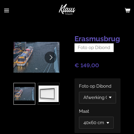
Ga
direct
naar
de
hoofdinhoud
Erasmusbrug
Foto op Dibond
€ 149,00
Foto op Dibond
Maat