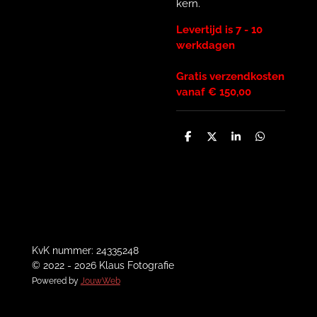
kern.
Levertijd is 7 - 10
werkdagen
Gratis verzendkosten
vanaf € 150,00
D
D
S
D
e
e
h
e
l
e
a
l
e
l
r
e
n
e
n
KvK nummer: 24335248
© 2022 - 2026 Klaus Fotografie
Powered by
JouwWeb