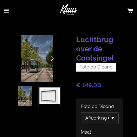
Ga
direct
naar
de
hoofdinhoud
Luchtbrug
over de
Coolsingel
Foto op Dibond
€ 149,00
Foto op Dibond
Maat