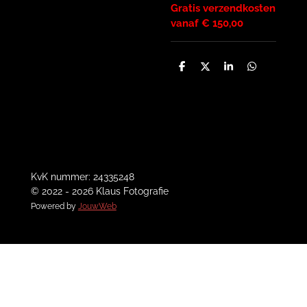
Gratis verzendkosten
vanaf € 150,00
D
D
S
D
e
e
h
e
l
e
a
l
e
l
r
e
n
e
n
KvK nummer: 24335248
© 2022 - 2026 Klaus Fotografie
Powered by
JouwWeb