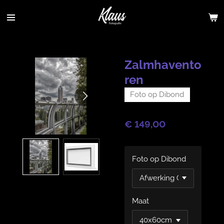
Ga
direct
naar
de
hoofdinhoud
Zalmhavento
ren
Foto op Dibond
€ 149,00
Foto op Dibond
Maat