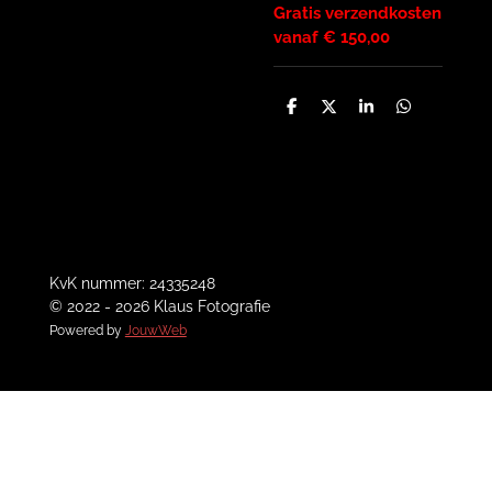
Gratis verzendkosten
vanaf € 150,00
D
D
S
D
e
e
h
e
l
e
a
l
e
l
r
e
n
e
n
KvK nummer: 24335248
© 2022 - 2026 Klaus Fotografie
Powered by
JouwWeb