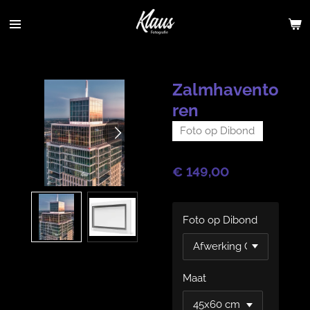
Ga
direct
naar
de
hoofdinhoud
Zalmhavento
ren
Foto op Dibond
€ 149,00
Foto op Dibond
Maat