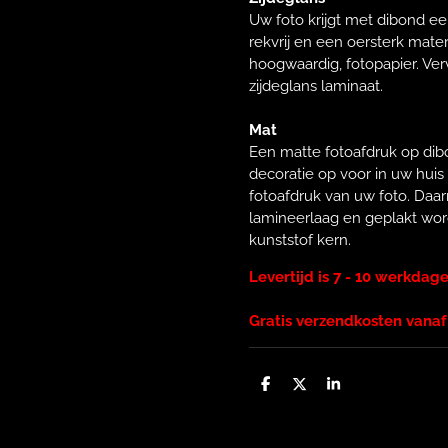
Uw foto krijgt met dibond ee
rekvrij en een oersterk mate
hoogwaardig, fotopapier. Ve
zijdeglans laminaat.
Mat
Een matte fotoafdruk op dibo
decoratie op voor in uw hui
fotoafdruk van uw foto. Daa
lamineerlaag en geplakt wo
kunststof kern.
Levertijd is 7 - 10 werkdag
Gratis verzendkosten vanaf
D
D
S
e
e
h
l
e
a
e
l
r