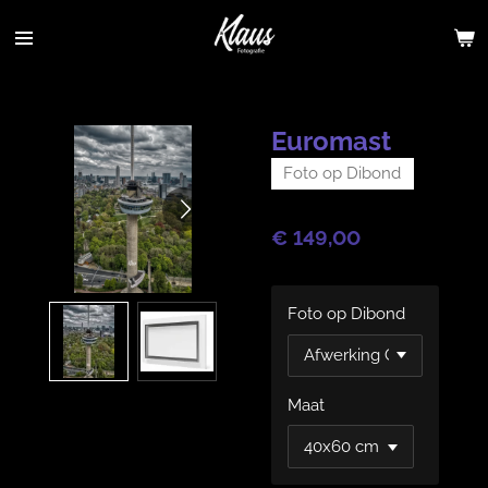
Ga
direct
naar
de
hoofdinhoud
Euromast
Foto op Dibond
€ 149,00
Foto op Dibond
Maat