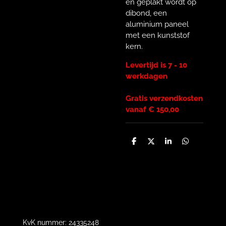
en geplakt wordt op
dibond, een
aluminium paneel
met een kunststof
kern.
Levertijd is 7 - 10
werkdagen
Gratis verzendkosten
vanaf € 150,00
D
D
S
D
e
e
h
e
l
e
a
l
e
l
r
e
n
e
n
KvK nummer: 24335248