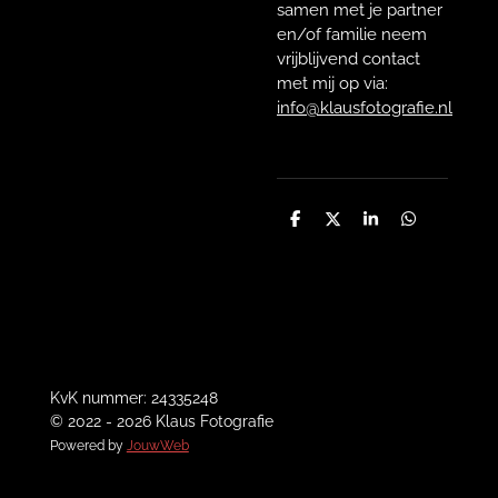
samen met je partner
en/of familie neem
vrijblijvend contact
met mij op via:
info@klausfotografie.nl
D
D
S
D
e
e
h
e
l
e
a
l
e
l
r
e
n
e
n
KvK nummer: 24335248
© 2022 - 2026 Klaus Fotografie
Powered by
JouwWeb