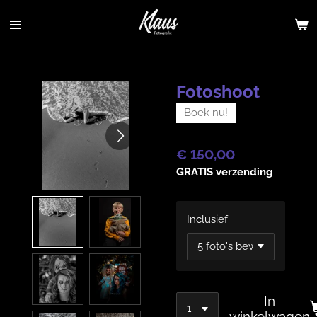
Ga
direct
naar
de
hoofdinhoud
Fotoshoot
Boek nu!
€ 150,00
GRATIS verzending
Inclusief
In
winkelwagen