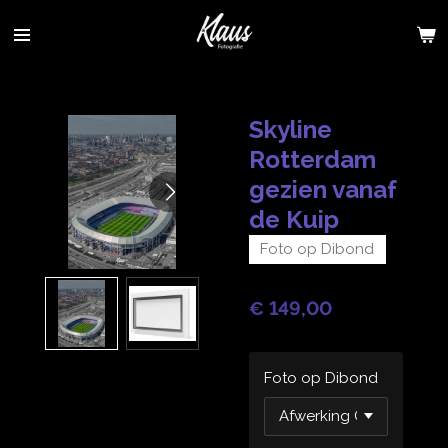
Ga
direct
naar
de
hoofdinhoud
Skyline
Rotterdam
gezien vanaf
de Kuip
Foto op Dibond
€ 149,00
Foto op Dibond