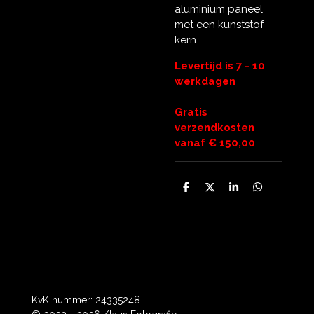
aluminium paneel
met een kunststof
kern.
Levertijd is 7 - 10
werkdagen
Gratis
verzendkosten
vanaf € 150,00
D
D
S
D
e
e
h
e
l
e
a
l
e
l
r
e
n
e
n
KvK nummer: 24335248