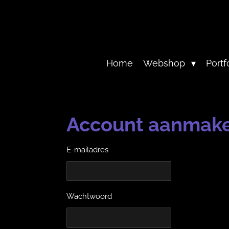
Ga
direct
naar
de
hoofdinhoud
Home
Webshop
Portf
Account aanmak
E-mailadres
Wachtwoord